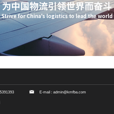
为中国物流引领世界而奋斗
Strive for China's logistics to lead the world
5391393
E-mail :
admin@kmfba.com
层