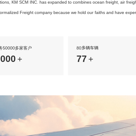
tions, KM SCM INC. has expanded to combines ocean freight, air freight
 formalized Freight company because we hold our faiths and have exper
务50000多家客户
80多辆车辆
0000
80
+
+